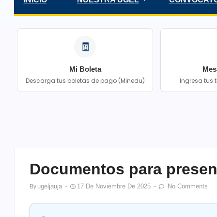
🧾
Mi Boleta
Mes
Descarga tus boletas de pago (Minedu)
Ingresa tus
Documentos para present
Ugeljauja
17 De Noviembre De 2025
No Comments
By