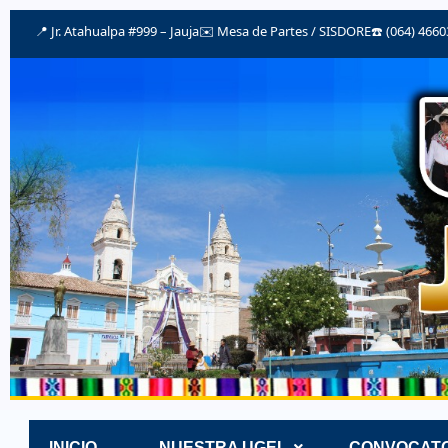
📍 Jr. Atahualpa #999 – Jauja
✉️
Mesa de Partes / SISDORE
☎️ (064) 466
INICIO
NUESTRA UGEL
CONVOCATO