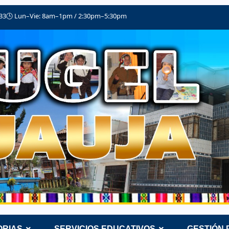
033
🕒 Lun–Vie: 8am–1pm / 2:30pm–5:30pm
RIAS
SERVICIOS EDUCATIVOS
GESTIÓN