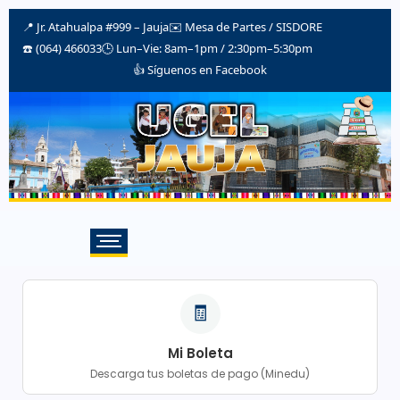
📍 Jr. Atahualpa #999 – Jauja
✉️
Mesa de Partes / SISDORE
☎️ (064) 466033
🕒 Lun–Vie: 8am–1pm / 2:30pm–5:30pm
👍 Síguenos en Facebook
🧾
Mi Boleta
Descarga tus boletas de pago (Minedu)