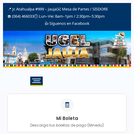
📍 Jr. Atahualpa #999 – Jauja
✉️
Mesa de Partes / SISDORE
☎️ (064) 466033
🕒 Lun–Vie: 8am–1pm / 2:30pm–5:30pm
👍 Síguenos en Facebook
🧾
Mi Boleta
Descarga tus boletas de pago (Minedu)