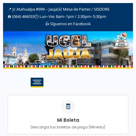
📍 Jr. Atahualpa #999 – Jauja
✉️
Mesa de Partes / SISDORE
☎️ (064) 466033
🕒 Lun–Vie: 8am–1pm / 2:30pm–5:30pm
👍 Síguenos en Facebook
🧾
Mi Boleta
Descarga tus boletas de pago (Minedu)