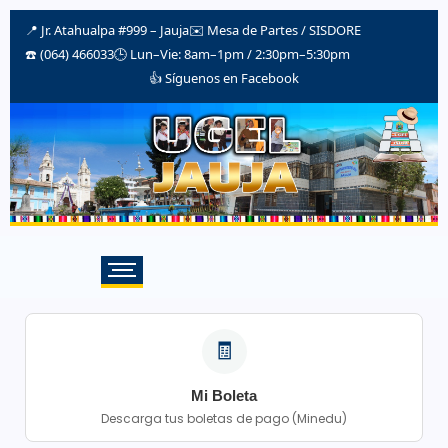
📍 Jr. Atahualpa #999 – Jauja
✉️
Mesa de Partes / SISDORE
☎️ (064) 466033
🕒 Lun–Vie: 8am–1pm / 2:30pm–5:30pm
👍 Síguenos en Facebook
🧾
Mi Boleta
Descarga tus boletas de pago (Minedu)