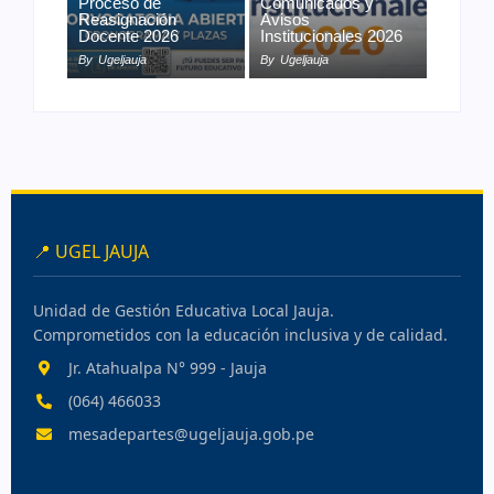
Proceso de
Comunicados y
Reasignación
Avisos
Docente 2026
Institucionales 2026
By
Ugeljauja
By
Ugeljauja
📍 UGEL JAUJA
Unidad de Gestión Educativa Local Jauja.
Comprometidos con la educación inclusiva y de calidad.
Jr. Atahualpa N° 999 - Jauja
(064) 466033
mesadepartes@ugeljauja.gob.pe