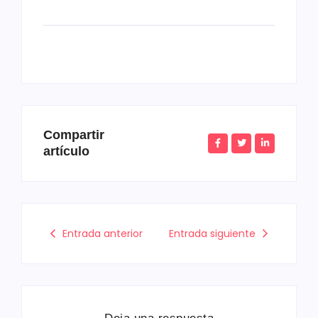
Compartir
artículo
📥 Descargar Comunicado N° 4
📥 Descargar Plazas vacantes
Entrada anterior
Entrada siguiente
📥 Descargar Plazas vacantes
📥 Descargar Cuadro de Excedentes