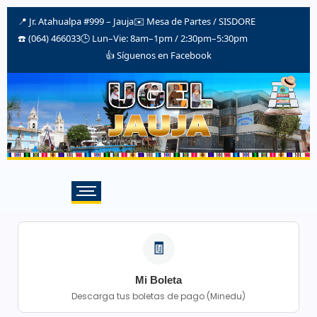
📍 Jr. Atahualpa #999 – Jauja
✉️
Mesa de Partes / SISDORE
☎️ (064) 466033
🕒 Lun–Vie: 8am–1pm / 2:30pm–5:30pm
👍 Síguenos en Facebook
🧾
Mi Boleta
Descarga tus boletas de pago (Minedu)