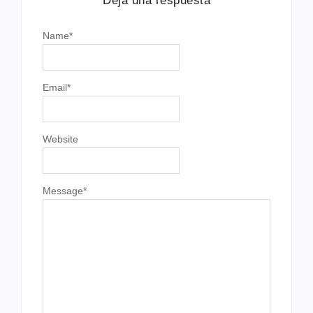
Deja una respuesta
Name
*
📥 Descargar Comunicado N° 3
📥 Descargar Relación de Plazas
Email
*
📥 Descargar Cuadro de Méritos
Website
Message
*