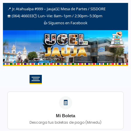
📍 Jr. Atahualpa #999 – Jauja
✉️
Mesa de Partes / SISDORE
☎️ (064) 466033
🕒 Lun–Vie: 8am–1pm / 2:30pm–5:30pm
👍 Síguenos en Facebook
🧾
Mi Boleta
Descarga tus boletas de pago (Minedu)