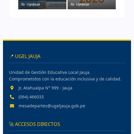
By
Ugeljauja
By
Ugeljauja
📍 UGEL JAUJA
Unidad de Gestión Educativa Local Jauja.
Comprometidos con la educación inclusiva y de calidad.
Jr. Atahualpa N° 999 - Jauja
(064) 466033
mesadepartes@ugeljauja.gob.pe
🚀 ACCESOS DIRECTOS