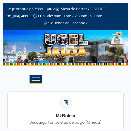
📍 Jr. Atahualpa #999 – Jauja
✉️
Mesa de Partes / SISDORE
☎️ (064) 466033
🕒 Lun–Vie: 8am–1pm / 2:30pm–5:30pm
👍 Síguenos en Facebook
🧾
Mi Boleta
Descarga tus boletas de pago (Minedu)