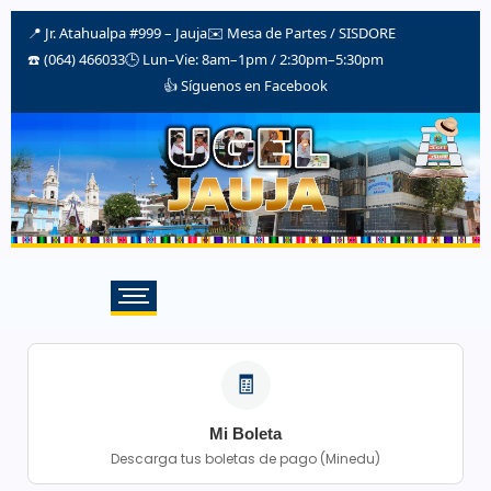
📍 Jr. Atahualpa #999 – Jauja
✉️
Mesa de Partes / SISDORE
☎️ (064) 466033
🕒 Lun–Vie: 8am–1pm / 2:30pm–5:30pm
👍 Síguenos en Facebook
🧾
Mi Boleta
Descarga tus boletas de pago (Minedu)