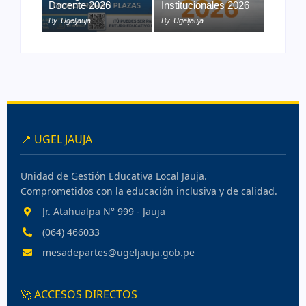
Docente 2026
Institucionales 2026
By
Ugeljauja
By
Ugeljauja
📍 UGEL JAUJA
Unidad de Gestión Educativa Local Jauja.
Comprometidos con la educación inclusiva y de calidad.
Jr. Atahualpa N° 999 - Jauja
(064) 466033
mesadepartes@ugeljauja.gob.pe
🚀 ACCESOS DIRECTOS