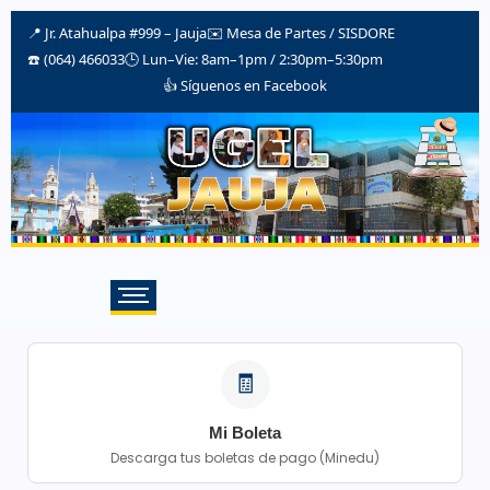
📍 Jr. Atahualpa #999 – Jauja
✉️
Mesa de Partes / SISDORE
☎️ (064) 466033
🕒 Lun–Vie: 8am–1pm / 2:30pm–5:30pm
👍 Síguenos en Facebook
🧾
Mi Boleta
Descarga tus boletas de pago (Minedu)