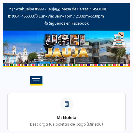
📍 Jr. Atahualpa #999 – Jauja
✉️
Mesa de Partes / SISDORE
☎️ (064) 466033
🕒 Lun–Vie: 8am–1pm / 2:30pm–5:30pm
👍 Síguenos en Facebook
🧾
Mi Boleta
Descarga tus boletas de pago (Minedu)