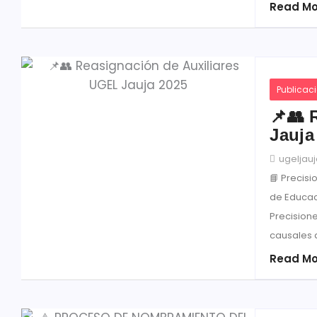
Read Mo
Publicac
📌👥 
Jauja
ugeljau
📘 Precis
de Educac
Precision
causales d
Read Mo