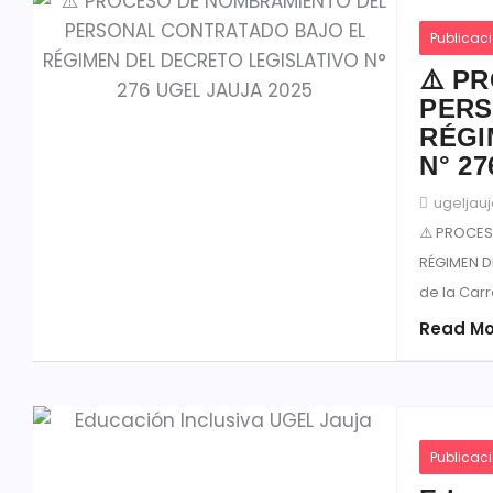
Publicac
⚠️ P
PERS
RÉGI
N° 2
ugeljau
⚠️ PROCE
RÉGIMEN D
de la Carr
Read Mo
Publicac