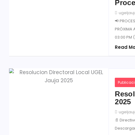
Proce
ugeljau
📢 PROCES
PRÓXIMA A
03:00 PM (
Read Mo
Publicac
Resol
2025
ugeljau
📄 Directi
Descargar