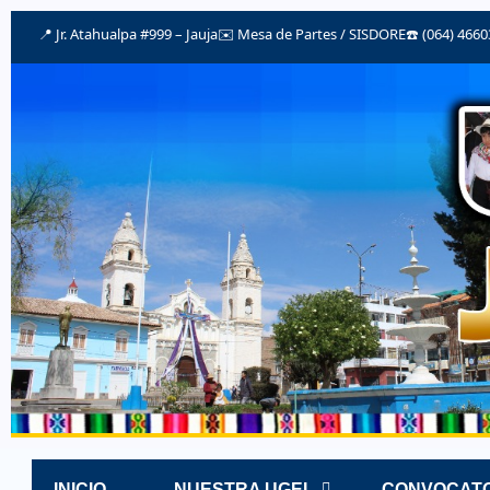
📍 Jr. Atahualpa #999 – Jauja
✉️
Mesa de Partes / SISDORE
☎️ (064) 466
INICIO
NUESTRA UGEL
CONVOCATO