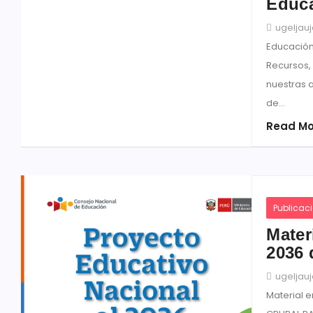
Educa
ugeljau
Educación
Recursos,
nuestras a
de...
Read Mo
Publicac
Mater
2036 
ugeljau
Material 