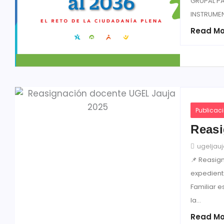
GRUPAL P
INSTRUME
Read Mo
Publicac
Reasi
ugeljau
📌 Reasig
expedient
Familiar e
la...
Read Mo