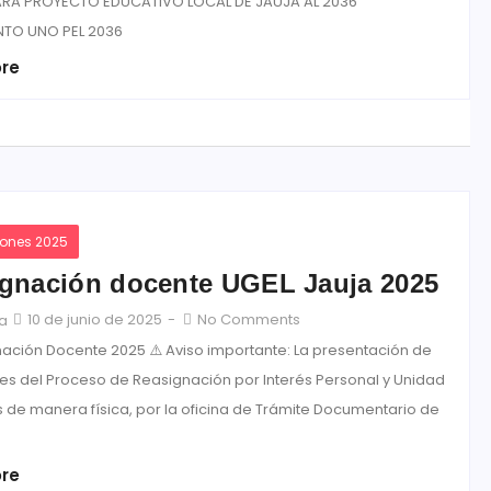
ARA PROYECTO EDUCATIVO LOCAL DE JAUJA AL 2036
NTO UNO PEL 2036
re
iones 2025
gnación docente UGEL Jauja 2025
10 de junio de 2025
-
No Comments
ja
nación Docente 2025 ⚠️ Aviso importante: La presentación de
es del Proceso de Reasignación por Interés Personal y Unidad
s de manera física, por la oficina de Trámite Documentario de
re