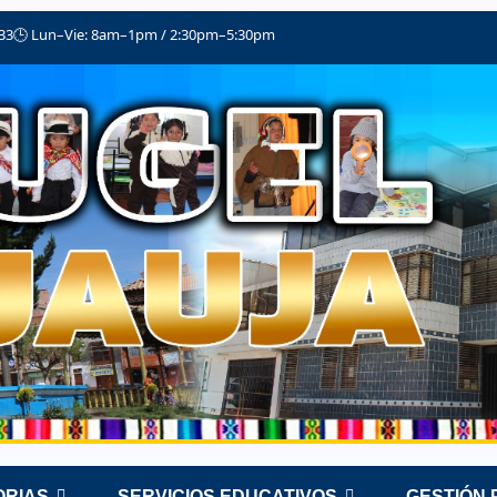
033
🕒 Lun–Vie: 8am–1pm / 2:30pm–5:30pm
RIAS
SERVICIOS EDUCATIVOS
GESTIÓN