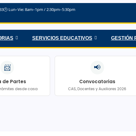
033
🕒 Lun–Vie: 8am–1pm / 2:30pm–5:30pm
RIAS
SERVICIOS EDUCATIVOS
GESTIÓN
📨
📢
 de Partes
Convocatorias
 trámites desde casa
CAS, Docentes y Auxiliares 2026