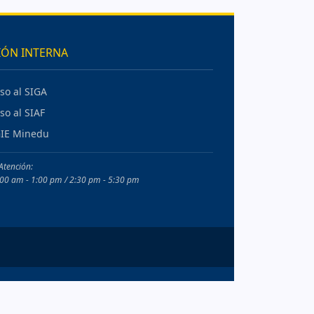
IÓN INTERNA
so al SIGA
so al SIAF
IE Minedu
Atención:
8:00 am - 1:00 pm / 2:30 pm - 5:30 pm