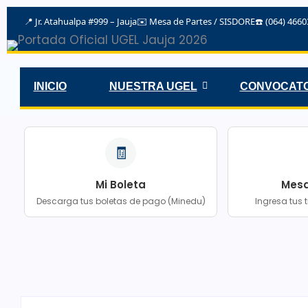
📍 Jr. Atahualpa #999 – Jauja
✉️
Mesa de Partes / SISDORE
☎️ (064) 466
INICIO
NUESTRA UGEL
CONVOCATO
🧾
Mi Boleta
Mesa
Descarga tus boletas de pago (Minedu)
Ingresa tus