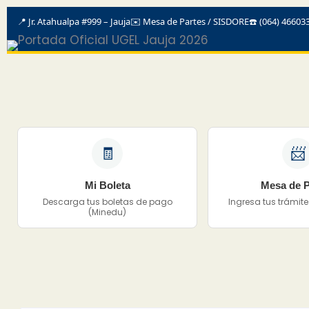
📍 Jr. Atahualpa #999 – Jauja
✉️
Mesa de Partes / SISDORE
☎️ (064) 46603
🧾
📨
Mi Boleta
Mesa de P
Descarga tus boletas de pago
Ingresa tus trámi
(Minedu)