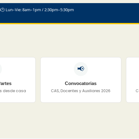
3
🕒 Lun–Vie: 8am–1pm / 2:30pm–5:30pm
📢
artes
Convocatorias
tes desde casa
CAS, Docentes y Auxiliares 2026
C