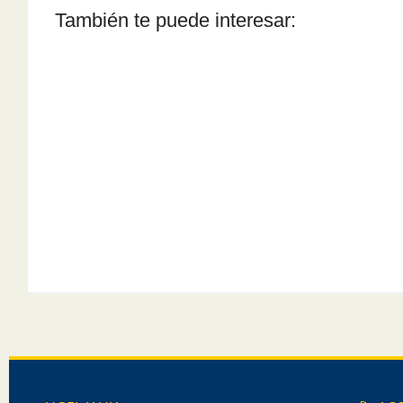
También te puede interesar:
Proceso de Reasignación Docente 2026
By
Ugeljauja
-
19 de mayo de 2026