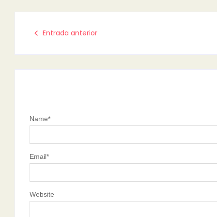
Entrada anterior
Name
*
Email
*
Website